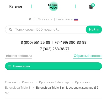
STREET
0
Каталог
FOOT
г. Москва
Регионы
|
|
Перейти к навигации
Перейти к содержимому
Найти
8 (800) 551-25-88
+7 (499) 380-83-88
|
+7 (903) 253-38-77
info@streetfoot.ru
Обратный звонок
Навигация
Главная
Каталог
Кроссовки Balenciaga
Кроссовки
Balenciaga Triple S
Balenciaga Triple S pink розовые женские (35-
40)