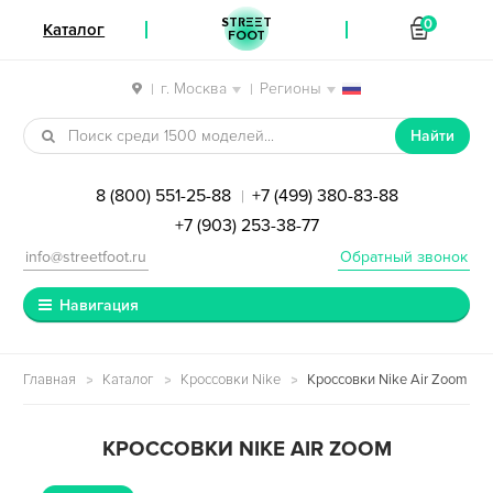
STREET
0
Каталог
FOOT
г. Москва
Регионы
|
|
Перейти к навигации
Перейти к содержимому
Найти
8 (800) 551-25-88
+7 (499) 380-83-88
|
+7 (903) 253-38-77
info@streetfoot.ru
Обратный звонок
Навигация
Главная
Каталог
Кроссовки Nike
Кроссовки Nike Air Zoom
КРОССОВКИ NIKE AIR ZOOM