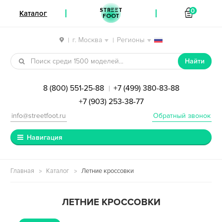
STREET
0
Каталог
FOOT
г. Москва
Регионы
|
|
Перейти к навигации
Перейти к содержимому
Найти
8 (800) 551-25-88
+7 (499) 380-83-88
|
+7 (903) 253-38-77
info@streetfoot.ru
Обратный звонок
Навигация
Главная
Каталог
Летние кроссовки
ЛЕТНИЕ КРОССОВКИ