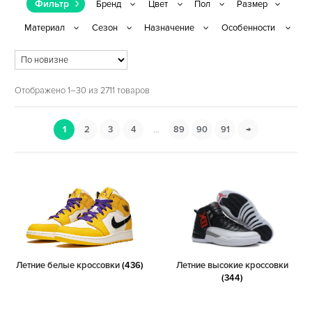
Фильтр
Отображено 1–30 из 2711 товаров
1
2
3
4
…
89
90
91
→
Летние белые кроссовки
(436)
Летние высокие кроссовки
(344)