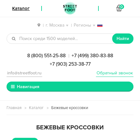
STREET
0
Каталог
FOOT
г. Москва
Регионы
|
|
Перейти к навигации
Перейти к содержимому
Найти
8 (800) 551-25-88
+7 (499) 380-83-88
|
+7 (903) 253-38-77
info@streetfoot.ru
Обратный звонок
Навигация
Главная
Каталог
Бежевые кроссовки
БЕЖЕВЫЕ КРОССОВКИ