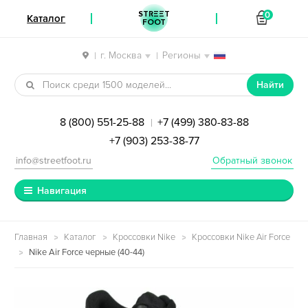
STREET
0
Каталог
FOOT
г. Москва
Регионы
|
|
Перейти к навигации
Перейти к содержимому
Найти
8 (800) 551-25-88
+7 (499) 380-83-88
|
+7 (903) 253-38-77
info@streetfoot.ru
Обратный звонок
Навигация
Главная
Каталог
Кроссовки Nike
Кроссовки Nike Air Force
Nike Air Force черные (40-44)