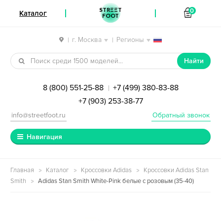
STREET
0
Каталог
FOOT
г. Москва
Регионы
|
|
Перейти к навигации
Перейти к содержимому
Найти
8 (800) 551-25-88
+7 (499) 380-83-88
|
+7 (903) 253-38-77
info@streetfoot.ru
Обратный звонок
Навигация
Главная
Каталог
Кроссовки Adidas
Кроссовки Adidas Stan
Smith
Adidas Stan Smith White-Pink белые с розовым (35-40)