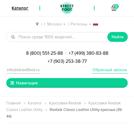
STREET
0
Каталог
FOOT
г. Москва
Регионы
|
|
Перейти к навигации
Перейти к содержимому
Найти
8 (800) 551-25-88
+7 (499) 380-83-88
|
+7 (903) 253-38-77
info@streetfoot.ru
Обратный звонок
Навигация
Главная
Каталог
Кроссовки Reebok
Кроссовки Reebok
Classic Leather Utility
Reebok Classic Leather Utility красные (39-
44)