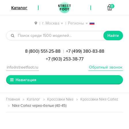
STREET
0
Каталог
FOOT
г. Москва
Регионы
|
|
Перейти к навигации
Перейти к содержимому
Найти
8 (800) 551-25-88
+7 (499) 380-83-88
|
+7 (903) 253-38-77
info@streetfoot.ru
Обратный звонок
Навигация
Главная
Каталог
Кроссовки Nike
Кроссовки Nike Cortez
Nike Cortez черно-белые (40-45)