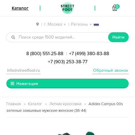
STREET
0
Каталог
FOOT
г. Москва
Регионы
|
|
Перейти к навигации
Перейти к содержимому
Найти
8 (800) 551-25-88
+7 (499) 380-83-88
|
+7 (903) 253-38-77
info@streetfoot.ru
Обратный звонок
Навигация
Главная
Каталог
Летние кроссовки
Adidas Campus 00s
зеленые замшевые мужские-женские (36-44)