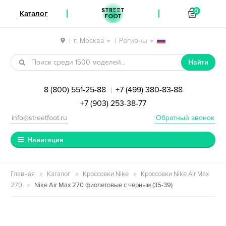
STREET
0
Каталог
FOOT
г. Москва
Регионы
|
|
Перейти к навигации
Перейти к содержимому
Найти
8 (800) 551-25-88
+7 (499) 380-83-88
|
+7 (903) 253-38-77
info@streetfoot.ru
Обратный звонок
Навигация
Главная
Каталог
Кроссовки Nike
Кроссовки Nike Air Max
270
Nike Air Max 270 фиолетовые с черным (35-39)