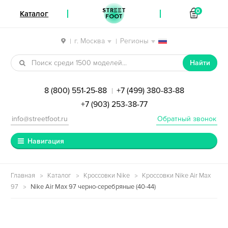
STREET
0
Каталог
FOOT
г. Москва
Регионы
|
|
Перейти к навигации
Перейти к содержимому
Найти
8 (800) 551-25-88
+7 (499) 380-83-88
|
+7 (903) 253-38-77
info@streetfoot.ru
Обратный звонок
Навигация
Главная
Каталог
Кроссовки Nike
Кроссовки Nike Air Max
97
Nike Air Max 97 черно-серебряные (40-44)