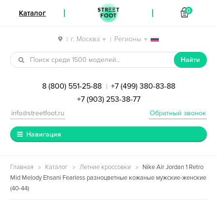
STREET
0
Каталог
FOOT
г. Москва
Регионы
|
|
Перейти к навигации
Перейти к содержимому
Найти
8 (800) 551-25-88
+7 (499) 380-83-88
|
+7 (903) 253-38-77
info@streetfoot.ru
Обратный звонок
Навигация
Главная
Каталог
Летние кроссовки
Nike Air Jordan 1 Retro
Mid Melody Ehsani Fearless разноцветные кожаные мужские-женские
(40-44)