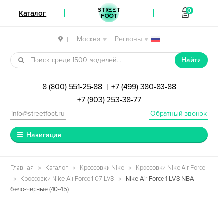
STREET
0
Каталог
FOOT
г. Москва
Регионы
|
|
Перейти к навигации
Перейти к содержимому
Найти
8 (800) 551-25-88
+7 (499) 380-83-88
|
+7 (903) 253-38-77
info@streetfoot.ru
Обратный звонок
Навигация
Главная
Каталог
Кроссовки Nike
Кроссовки Nike Air Force
Кроссовки Nike Air Force 1 07 LV8
Nike Air Force 1 LV8 NBA
бело-черные (40-45)