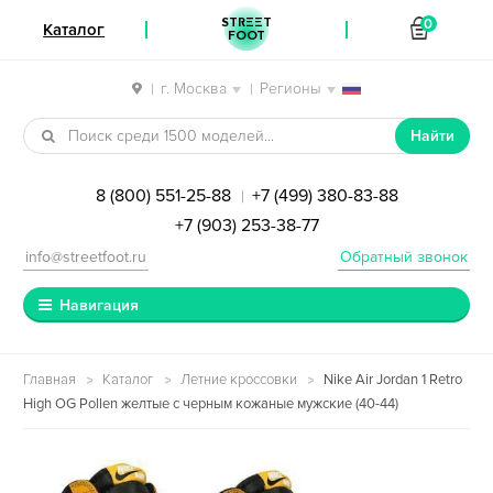
STREET
0
Каталог
FOOT
г. Москва
Регионы
|
|
Перейти к навигации
Перейти к содержимому
Найти
8 (800) 551-25-88
+7 (499) 380-83-88
|
+7 (903) 253-38-77
info@streetfoot.ru
Обратный звонок
Навигация
Главная
Каталог
Летние кроссовки
Nike Air Jordan 1 Retro
High OG Pollen желтые с черным кожаные мужские (40-44)