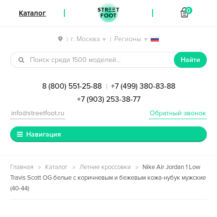
STREET
0
Каталог
FOOT
г. Москва
Регионы
|
|
Перейти к навигации
Перейти к содержимому
Найти
8 (800) 551-25-88
+7 (499) 380-83-88
|
+7 (903) 253-38-77
info@streetfoot.ru
Обратный звонок
Навигация
Главная
Каталог
Летние кроссовки
Nike Air Jordan 1 Low
Travis Scott OG белые с коричневым и бежевым кожа-нубук мужские
(40-44)