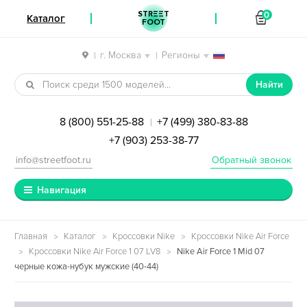
STREET
0
Каталог
FOOT
г. Москва
Регионы
|
|
Перейти к навигации
Перейти к содержимому
Найти
8 (800) 551-25-88
+7 (499) 380-83-88
|
+7 (903) 253-38-77
info@streetfoot.ru
Обратный звонок
Навигация
Главная
Каталог
Кроссовки Nike
Кроссовки Nike Air Force
Кроссовки Nike Air Force 1 07 LV8
Nike Air Force 1 Mid 07
черные кожа-нубук мужские (40-44)