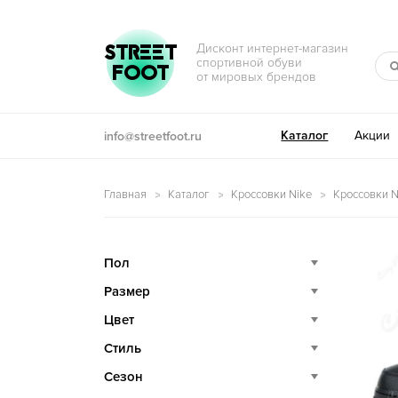
Перейти к навигации
Перейти к содержимому
STREET
Дисконт интернет-магазин
спортивной обуви
FOOT
от мировых брендов
Каталог
Акции
info@streetfoot.ru
Главная
Каталог
Кроссовки Nike
Кроссовки Ni
Пол
Размер
Цвет
Стиль
Сезон