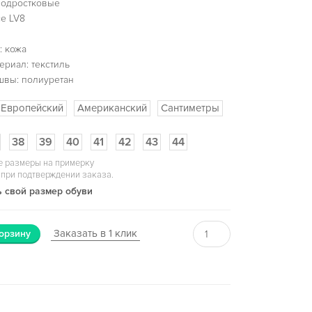
подростковые
ce LV8
: кожа
ериал: текстиль
швы: полиуретан
Европейский
Американский
Сантиметры
38
39
40
41
42
43
44
 размеры на примерку
 при подтверждении заказа.
 свой размер обуви
Заказать в 1 клик
орзину