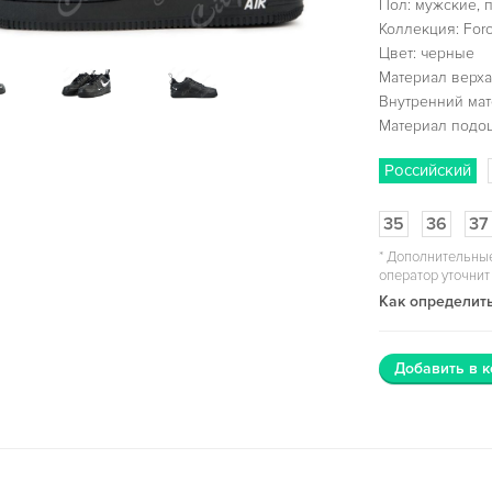
Пол: мужские, 
Коллекция: For
Цвет: черные
Материал верха
Внутренний мат
Материал подо
Российский
35
36
37
*
Дополнительные
оператор уточнит
Как определить
Добавить в к