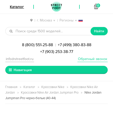
STREET
0
Каталог
FOOT
г. Москва
Регионы
|
|
Перейти к навигации
Перейти к содержимому
Найти
8 (800) 551-25-88
+7 (499) 380-83-88
|
+7 (903) 253-38-77
info@streetfoot.ru
Обратный звонок
Навигация
Главная
Каталог
Кроссовки Nike
Кроссовки Nike Air
Jordan
Кроссовки Nike Air Jordan Jumpman Pro
Nike Jordan
Jumpman Pro черно-белые (40-44)