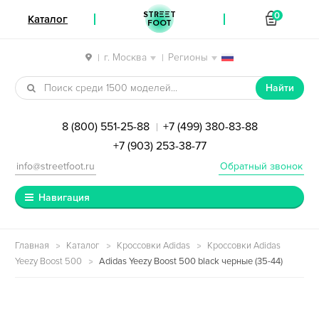
STREET
0
Каталог
FOOT
г. Москва
Регионы
|
|
Перейти к навигации
Перейти к содержимому
Найти
8 (800) 551-25-88
+7 (499) 380-83-88
|
+7 (903) 253-38-77
info@streetfoot.ru
Обратный звонок
Навигация
Главная
Каталог
Кроссовки Adidas
Кроссовки Adidas
Yeezy Boost 500
Adidas Yeezy Boost 500 black черные (35-44)