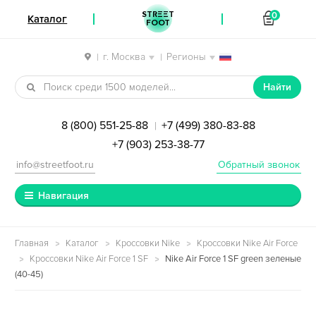
STREET
0
Каталог
FOOT
г. Москва
Регионы
|
|
Перейти к навигации
Перейти к содержимому
Найти
8 (800) 551-25-88
+7 (499) 380-83-88
|
+7 (903) 253-38-77
info@streetfoot.ru
Обратный звонок
Навигация
Главная
Каталог
Кроссовки Nike
Кроссовки Nike Air Force
Кроссовки Nike Air Force 1 SF
Nike Air Force 1 SF green зеленые
(40-45)