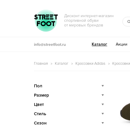
Перейти к навигации
Перейти к содержимому
STREET
Дисконт интернет-магазин
спортивной обуви
FOOT
от мировых брендов
Каталог
Акции
info@streetfoot.ru
Главная
Каталог
Кроссовки Adidas
Кроссовки
Пол
Размер
Цвет
Стиль
Сезон