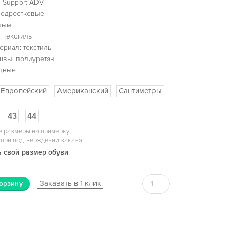
 Support ADV
подростковые
елым
 текстиль
ериал: текстиль
швы: полиуретан
одные
Европейский
Американский
Сантиметры
43
44
 размеры на примерку
 при подтверждении заказа.
 свой размер обуви
Заказать в 1 клик
орзину