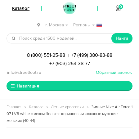
STREET
0
Каталог
FOOT
г. Москва
Регионы
|
|
Перейти к навигации
Перейти к содержимому
Найти
8 (800) 551-25-88
+7 (499) 380-83-88
|
+7 (903) 253-38-77
info@streetfoot.ru
Обратный звонок
Навигация
Главная
Каталог
Летние кроссовки
Зимние Nike Air Force 1
07 LV8 white с мехом белые с коричневым кожаные мужские-
женские (40-44)