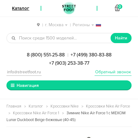
STREET
0
Каталог
FOOT
г. Москва
Регионы
|
|
Перейти к навигации
Перейти к содержимому
Найти
8 (800) 551-25-88
+7 (499) 380-83-88
|
+7 (903) 253-38-77
info@streetfoot.ru
Обратный звонок
Навигация
Главная
Каталог
Кроссовки Nike
Кроссовки Nike Air Force
Кроссовки Nike Air Force 1
Зимние Nike Air Force 1 с МЕХОМ
Lunar Duckboot Beige бежевые (40-45)