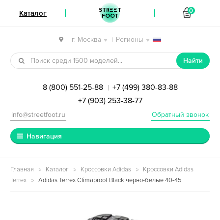
STREET
0
Каталог
FOOT
г. Москва
Регионы
|
|
Перейти к навигации
Перейти к содержимому
Найти
8 (800) 551-25-88
+7 (499) 380-83-88
|
+7 (903) 253-38-77
info@streetfoot.ru
Обратный звонок
Навигация
Главная
Каталог
Кроссовки Adidas
Кроссовки Adidas
Terrex
Adidas Terrex Climaproof Black черно-белые 40-45