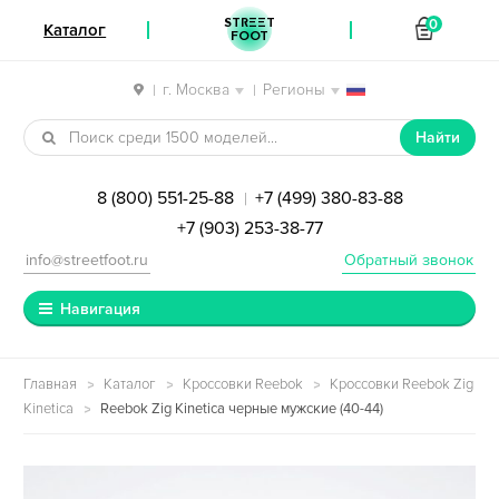
STREET
0
Каталог
FOOT
г. Москва
Регионы
|
|
Перейти к навигации
Перейти к содержимому
Найти
8 (800) 551-25-88
+7 (499) 380-83-88
|
+7 (903) 253-38-77
info@streetfoot.ru
Обратный звонок
Навигация
Главная
Каталог
Кроссовки Reebok
Кроссовки Reebok Zig
Kinetica
Reebok Zig Kinetica черные мужские (40-44)