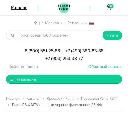
STREET
0
Каталог
FOOT
г. Москва
Регионы
|
|
Перейти к навигации
Перейти к содержимому
Найти
8 (800) 551-25-88
+7 (499) 380-83-88
|
+7 (903) 253-38-77
info@streetfoot.ru
Обратный звонок
Навигация
Главная
Каталог
Кроссовки Puma
Кроссовки Puma RS-X
Puma RS-X MTV зелёные-черные-фиолетовые (35-44)