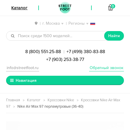
STREET
0
Каталог
FOOT
г. Москва
Регионы
|
|
Перейти к навигации
Перейти к содержимому
Найти
8 (800) 551-25-88
+7 (499) 380-83-88
|
+7 (903) 253-38-77
info@streetfoot.ru
Обратный звонок
Навигация
Главная
Каталог
Кроссовки Nike
Кроссовки Nike Air Max
97
Nike Air Max 97 перламутровые (36-40)