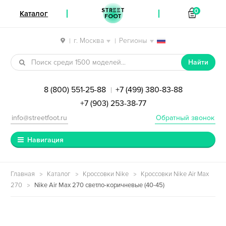
STREET
0
Каталог
FOOT
г. Москва
Регионы
|
|
Перейти к навигации
Перейти к содержимому
Найти
8 (800) 551-25-88
+7 (499) 380-83-88
|
+7 (903) 253-38-77
info@streetfoot.ru
Обратный звонок
Навигация
Главная
Каталог
Кроссовки Nike
Кроссовки Nike Air Max
270
Nike Air Max 270 светло-коричневые (40-45)