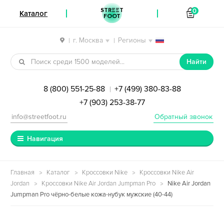
STREET
0
Каталог
FOOT
г. Москва
Регионы
|
|
Перейти к навигации
Перейти к содержимому
Найти
8 (800) 551-25-88
+7 (499) 380-83-88
|
+7 (903) 253-38-77
info@streetfoot.ru
Обратный звонок
Навигация
Главная
Каталог
Кроссовки Nike
Кроссовки Nike Air
Jordan
Кроссовки Nike Air Jordan Jumpman Pro
Nike Air Jordan
Jumpman Pro чёрно-белые кожа-нубук мужские (40-44)