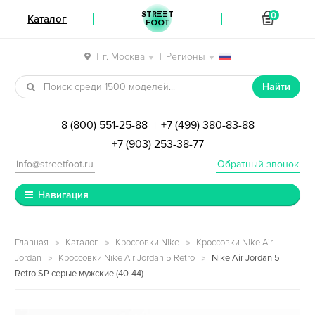
STREET
0
Каталог
FOOT
г. Москва
Регионы
|
|
Перейти к навигации
Перейти к содержимому
Найти
8 (800) 551-25-88
+7 (499) 380-83-88
|
+7 (903) 253-38-77
info@streetfoot.ru
Обратный звонок
Навигация
Главная
Каталог
Кроссовки Nike
Кроссовки Nike Air
Jordan
Кроссовки Nike Air Jordan 5 Retro
Nike Air Jordan 5
Retro SP серые мужские (40-44)