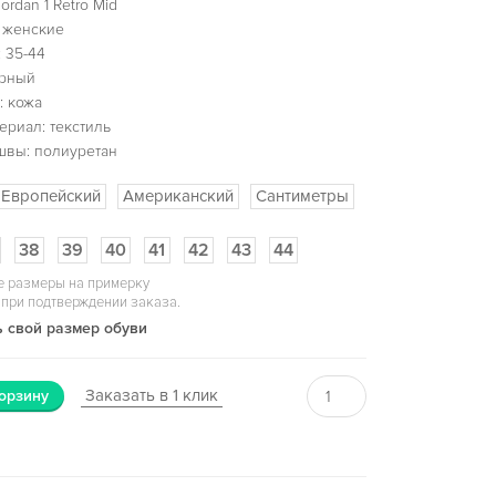
ordan 1 Retro Mid
 женские
 35-44
ерный
: кожа
ериал: текстиль
швы: полиуретан
Европейский
Американский
Сантиметры
38
39
40
41
42
43
44
 размеры на примерку
 при подтверждении заказа.
 свой размер обуви
Заказать в 1 клик
орзину