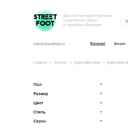
Перейти к навигации
Перейти к содержимому
STREET
Дисконт интернет-магазин
спортивной обуви
FOOT
от мировых брендов
Каталог
Акции
info@streetfoot.ru
Главная
Каталог
Кроссовки Nike
Кроссовки Ni
Пол
Размер
Цвет
Стиль
Сезон