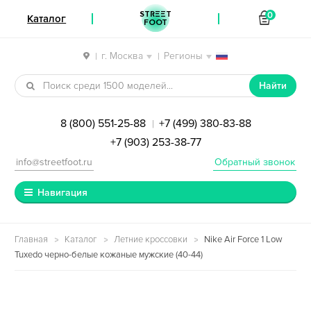
STREET
0
Каталог
FOOT
г. Москва
Регионы
|
|
Перейти к навигации
Перейти к содержимому
Найти
8 (800) 551-25-88
+7 (499) 380-83-88
|
+7 (903) 253-38-77
info@streetfoot.ru
Обратный звонок
Навигация
Главная
Каталог
Летние кроссовки
Nike Air Force 1 Low
Tuxedo черно-белые кожаные мужские (40-44)