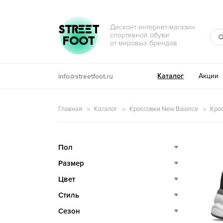
Перейти к навигации
Перейти к содержимому
STREET
Дисконт интернет-магазин
спортивной обуви
FOOT
от мировых брендов
Каталог
Акции
info@streetfoot.ru
Главная
Каталог
Кроссовки New Balance
Кро
Пол
Размер
Цвет
Стиль
Сезон