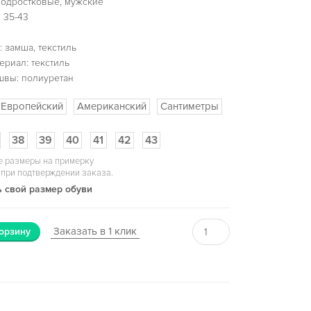
подростковые, мужские
 35-43
 замша, текстиль
ериал: текстиль
швы: полиуретан
Европейский
Американский
Сантиметры
38
39
40
41
42
43
 размеры на примерку
 при подтверждении заказа.
 свой размер обуви
Заказать в 1 клик
орзину