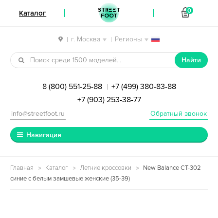
STREET
0
Каталог
FOOT
г. Москва
Регионы
|
|
Перейти к навигации
Перейти к содержимому
Найти
8 (800) 551-25-88
+7 (499) 380-83-88
|
+7 (903) 253-38-77
info@streetfoot.ru
Обратный звонок
Навигация
Главная
Каталог
Летние кроссовки
New Balance CT-302
синие с белым замшевые женские (35-39)