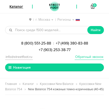
STREET
0
Каталог
FOOT
г. Москва
Регионы
|
|
Перейти к навигации
Перейти к содержимому
Найти
8 (800) 551-25-88
+7 (499) 380-83-88
|
+7 (903) 253-38-77
info@streetfoot.ru
Обратный звонок
Навигация
Главная
Каталог
Кроссовки New Balance
Кроссовки New
Balance 754
New Balance 754 кожаные темно-коричневые (40-45)