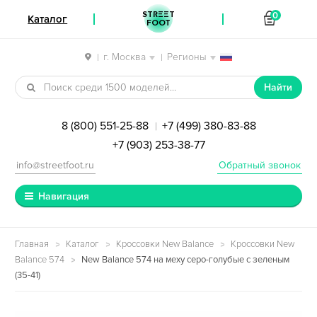
STREET
0
Каталог
FOOT
г. Москва
Регионы
|
|
Перейти к навигации
Перейти к содержимому
Найти
8 (800) 551-25-88
+7 (499) 380-83-88
|
+7 (903) 253-38-77
info@streetfoot.ru
Обратный звонок
Навигация
Главная
Каталог
Кроссовки New Balance
Кроссовки New
Balance 574
New Balance 574 на меху серо-голубые с зеленым
(35-41)