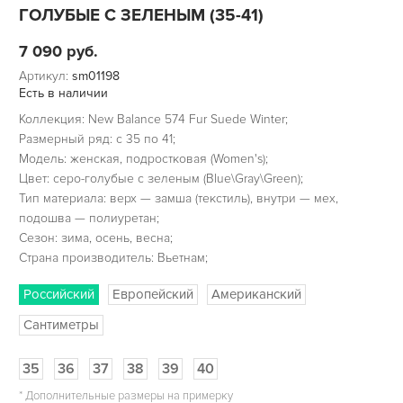
ГОЛУБЫЕ С ЗЕЛЕНЫМ (35-41)
7 090
руб.
Артикул:
sm01198
Есть в наличии
Коллекция: New Balance 574 Fur Suede Winter;
Размерный ряд: c 35 по 41;
Модель: женская, подростковая (Women's);
Цвет: серо-голубые с зеленым (Blue\Gray\Green);
Тип материала: верх — замша (текстиль), внутри — мех,
подошва — полиуретан;
Сезон: зима, осень, весна;
Страна производитель: Вьетнам;
Российский
Европейский
Американский
Сантиметры
35
36
37
38
39
40
*
Дополнительные размеры на примерку