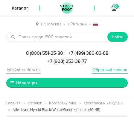
STREET
0
Каталог
FOOT
г. Москва
Регионы
|
|
Перейти к навигации
Перейти к содержимому
Найти
8 (800) 551-25-88
+7 (499) 380-83-88
|
+7 (903) 253-38-77
info@streetfoot.ru
Обратный звонок
Навигация
Главная
Каталог
Кроссовки Nike
Кроссовки Nike Kyrie 2
Nike Kyrie Hybrid Black/White/Green черные (40-45)