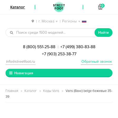
STREET
0
Каталог
FOOT
г. Москва
Регионы
|
|
Перейти к навигации
Перейти к содержимому
Найти
8 (800) 551-25-88
+7 (499) 380-83-88
|
+7 (903) 253-38-77
info@streetfoot.ru
Обратный звонок
Навигация
Главная
Каталог
Кеды Vans
Vans (Ванс) beige бежевые 35-
39