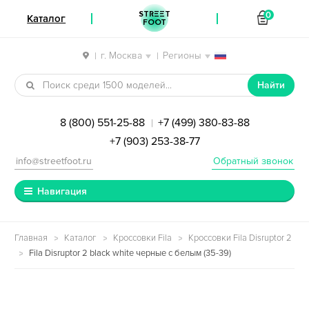
STREET
0
Каталог
FOOT
г. Москва
Регионы
|
|
Перейти к навигации
Перейти к содержимому
Найти
8 (800) 551-25-88
+7 (499) 380-83-88
|
+7 (903) 253-38-77
info@streetfoot.ru
Обратный звонок
Навигация
Главная
Каталог
Кроссовки Fila
Кроссовки Fila Disruptor 2
Fila Disruptor 2 black white черные с белым (35-39)