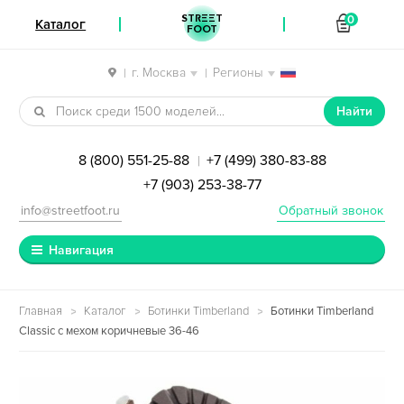
STREET
0
Каталог
FOOT
г. Москва
Регионы
|
|
Перейти к навигации
Перейти к содержимому
Найти
8 (800) 551-25-88
+7 (499) 380-83-88
|
+7 (903) 253-38-77
info@streetfoot.ru
Обратный звонок
Навигация
Главная
Каталог
Ботинки Timberland
Ботинки Timberland
Classic с мехом коричневые 36-46