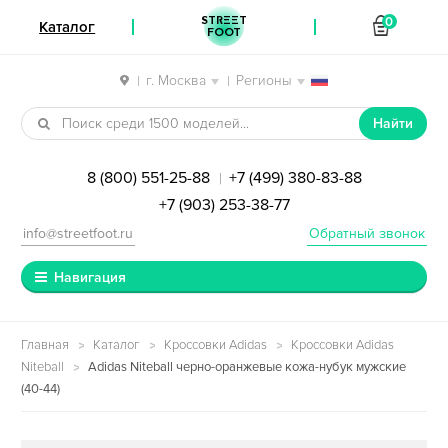
STREET
0
Каталог
FOOT
г. Москва
Регионы
|
|
Перейти к навигации
Перейти к содержимому
Найти
8 (800) 551-25-88
+7 (499) 380-83-88
|
+7 (903) 253-38-77
info@streetfoot.ru
Обратный звонок
Навигация
Главная
Каталог
Кроссовки Adidas
Кроссовки Adidas
Niteball
Adidas Niteball черно-оранжевые кожа-нубук мужские
(40-44)