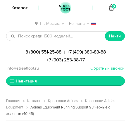
STREET
0
Каталог
FOOT
г. Москва
Регионы
|
|
Перейти к навигации
Перейти к содержимому
Найти
8 (800) 551-25-88
+7 (499) 380-83-88
|
+7 (903) 253-38-77
info@streetfoot.ru
Обратный звонок
Навигация
Главная
Каталог
Кроссовки Adidas
Кроссовки Adidas
Equipment
Adidas Equipment Running Support 93 черные с
зеленым (40-45)