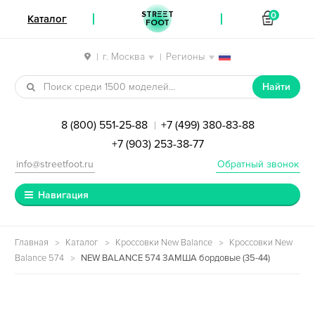
STREET
0
Каталог
FOOT
г. Москва
Регионы
|
|
Перейти к навигации
Перейти к содержимому
Найти
8 (800) 551-25-88
+7 (499) 380-83-88
|
+7 (903) 253-38-77
info@streetfoot.ru
Обратный звонок
Навигация
Главная
Каталог
Кроссовки New Balance
Кроссовки New
Balance 574
NEW BALANCE 574 ЗАМША бордовые (35-44)